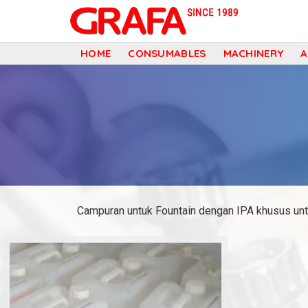
G
HOME
CONSUMABLES
MACHINERY
r
a
f
a
Campuran untuk Fountain dengan IPA khusus untuk