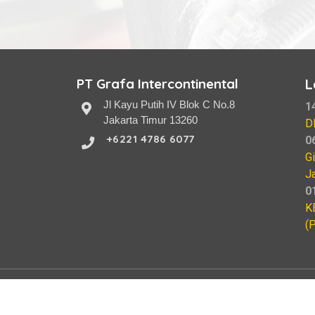
PT Grafa Intercontinental
L
Jl Kayu Putih IV Blok C No.8
1
Jakarta Timur 13260
D
+6221 4786 6077
0
G
J
0
K
(