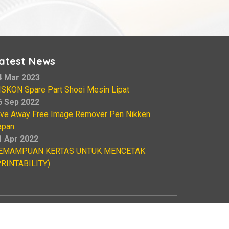
atest News
4 Mar 2023
ISKON Spare Part Shoei Mesin Lipat
6 Sep 2022
ive Away Free Image Remover Pen Nikken
apan
1 Apr 2022
EMAMPUAN KERTAS UNTUK MENCETAK
PRINTABILITY)