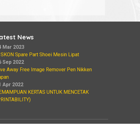
atest News
4 Mar 2023
ISKON Spare Part Shoei Mesin Lipat
6 Sep 2022
ive Away Free Image Remover Pen Nikken
apan
1 Apr 2022
EMAMPUAN KERTAS UNTUK MENCETAK
PRINTABILITY)