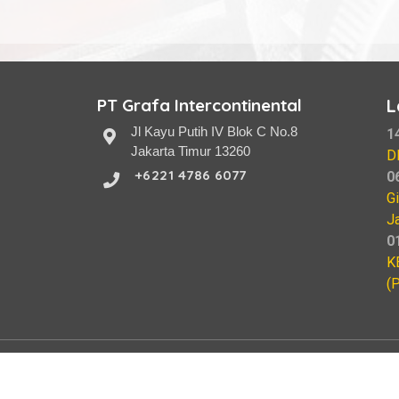
PT Grafa Intercontinental
L
Jl Kayu Putih IV Blok C No.8
1
Jakarta Timur 13260
D
+6221 4786 6077
0
G
J
0
K
(