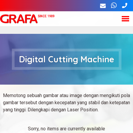
Skip
L
to
a
main
n
M
G
content
g
a
u
r
i
a
Digital Cutting Machine
a
n
g
m
e
f
s
e
a
n
Memotong sebuah gambar atau image dengan mengikuti pola
gambar tersebut dengan kecepatan yang stabil dan ketepatan
u
yang tinggi. Dilengkapi dengan Laser Position.
Sorry, no items are currently available